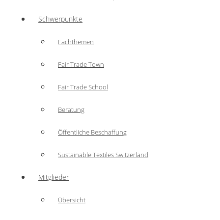
Schwerpunkte
Fachthemen
Fair Trade Town
Fair Trade School
Beratung
Öffentliche Beschaffung
Sustainable Textiles Switzerland
Mitglieder
Übersicht