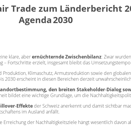
ir Trade zum Länderbericht 2
Agenda
2030
ine klare, aber
ernüchternde Zwischenbilanz
: Zwar wurden
ng – Fortschritte erzielt, insgesamt bleibt das Umsetzungstem
 Produktion, Klimaschutz, Armutsreduktion sowie den globale
bis 2030 erscheint in diesen Bereichen derzeit unwahrscheinlich
tandortbestimmung, den breiten Stakeholder
‑
Dialog so
eit bildet eine wichtige Grundlage, um die Nachhaltigkeitspolit
illover
‑
Effekte
der Schweiz anerkennt und damit sichtbar mach
chaftens im Ausland anfällt.
Die Erreichung der Nachhaltigkeitsziele hängt wesentlich davon 