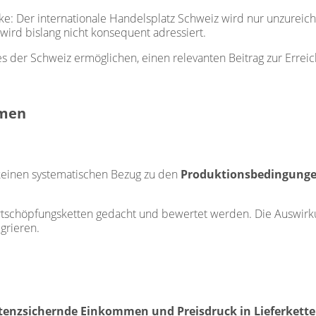
ke: Der internationale Handelsplatz Schweiz wird nur unzureic
ird bislang nicht konsequent adressiert.
es der Schweiz ermöglichen, einen relevanten Beitrag zur Errei
hmen
h keinen systematischen Bezug zu den
Produktionsbedingungen
rtschöpfungsketten gedacht und bewertet werden. Die Auswir
grieren.
stenzsichernde Einkommen und Preisdruck in Lieferkett