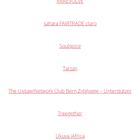
RRREVOLVE
sahara FAIRTRADE claro
Soulspice
Tarzan
The UsitawiNetwork Club Bern Zytglogge – Unterstützer
Treegether
Ukuva iAfrica