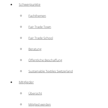
Schwerpunkte
Fachthemen
Fair Trade Town
Fair Trade School
Beratung
Öffentliche Beschaffung
Sustainable Textiles Switzerland
Mitglieder
Übersicht
Mitglied werden