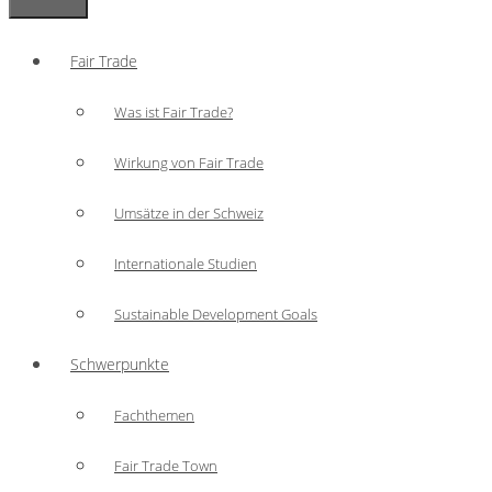
Fair Trade
Was ist Fair Trade?
Wirkung von Fair Trade
Umsätze in der Schweiz
Internationale Studien
Sustainable Development Goals
Schwerpunkte
Fachthemen
Fair Trade Town