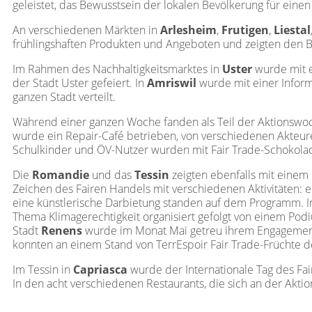
geleistet, das Bewusstsein der lokalen Bevölkerung für eine
An verschiedenen Märkten in
Arlesheim
,
Frutigen
,
Liestal
frühlingshaften Produkten und Angeboten und zeigten den Be
Im Rahmen des Nachhaltigkeitsmarktes in
Uster
wurde mit e
der Stadt Uster gefeiert. In
Amriswil
wurde mit einer Infor
ganzen Stadt verteilt.
Während einer ganzen Woche fanden als Teil der Aktionswo
wurde ein Repair-Café betrieben, von verschiedenen Akteur
Schulkinder und ÖV-Nutzer wurden mit Fair Trade-Schokola
Die
Romandie
und das
Tessin
zeigten ebenfalls mit einem
Zeichen des Fairen Handels mit verschiedenen Aktivitäten: ei
eine künstlerische Darbietung standen auf dem Programm.
Thema Klimagerechtigkeit organisiert gefolgt von einem Podi
Stadt
Renens
wurde im Monat Mai getreu ihrem Engagement 
konnten an einem Stand von TerrEspoir Fair Trade-Früchte d
Im Tessin in
Capriasca
wurde der Internationale Tag des Fa
In den acht verschiedenen Restaurants, die sich an der Akti