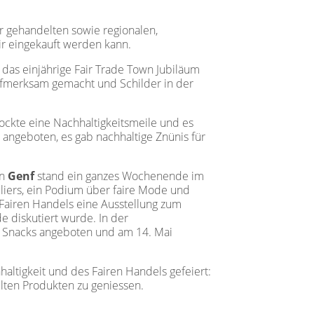
ir gehandelten sowie regionalen,
ir eingekauft werden kann.
das einjährige Fair Trade Town Jubiläum
aufmerksam gemacht und Schilder in der
lockte eine Nachhaltigkeitsmeile und es
angeboten, es gab nachhaltige Znünis für
In
Genf
stand ein ganzes Wochenende im
eliers, ein Podium über faire Mode und
Fairen Handels eine Ausstellung zum
e diskutiert wurde. In der
e Snacks angeboten und am 14. Mai
ltigkeit und des Fairen Handels gefeiert:
elten Produkten zu geniessen.