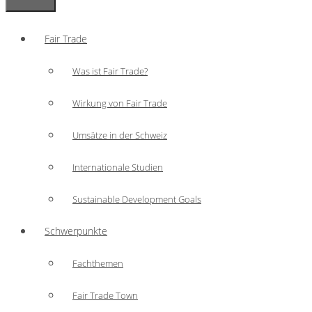
Fair Trade
Was ist Fair Trade?
Wirkung von Fair Trade
Umsätze in der Schweiz
Internationale Studien
Sustainable Development Goals
Schwerpunkte
Fachthemen
Fair Trade Town