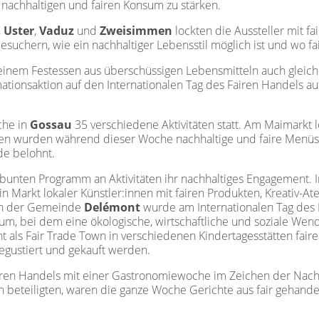
n nachhaltigen und fairen Konsum zu stärken.
,
Uster
,
Vaduz
und
Zweisimmen
lockten die Aussteller mit fa
suchern, wie ein nachhaltiger Lebensstil möglich ist und wo fa
inem Festessen aus überschüssigen Lebensmitteln auch gleich 
mationsaktion auf den Internationalen Tag des Fairen Handels 
che in
Gossau
35 verschiedene Aktivitäten statt. Am Maimarkt 
en wurden während dieser Woche nachhaltige und faire Menüs 
de belohnt.
 bunten Programm an Aktivitäten ihr nachhaltiges Engagement. 
n Markt lokaler Künstler:innen mit fairen Produkten, Kreativ-At
 In der Gemeinde
Delémont
wurde am Internationalen Tag des 
um, bei dem eine ökologische, wirtschaftliche und soziale Wend
als Fair Trade Town in verschiedenen Kindertagesstätten fair
egustiert und gekauft werden.
iren Handels mit einer Gastronomiewoche im Zeichen der Nachha
on beteiligten, waren die ganze Woche Gerichte aus fair gehand