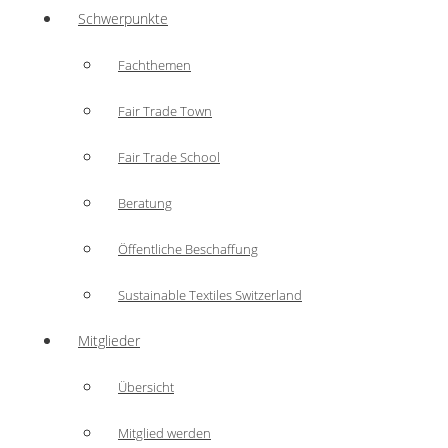
Schwerpunkte
Fachthemen
Fair Trade Town
Fair Trade School
Beratung
Öffentliche Beschaffung
Sustainable Textiles Switzerland
Mitglieder
Übersicht
Mitglied werden