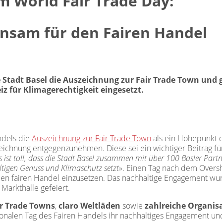
m World Fair Trade Day:
nsam für den Fairen Handel
e Stadt Basel die Auszeichnung zur Fair Trade Town und
z für Klimagerechtigkeit eingesetzt.
ndels die
Auszeichnung zur Fair Trade Town
als ein Höhepunkt 
zeichnung entgegenzunehmen. Diese sei ein wichtiger Beitrag fü
ist toll, dass die Stadt Basel zusammen mit über 100 Basler Part
ltigen Genuss und Klimaschutz setzt
». Einen Tag nach dem Overs
nd den fairen Handel einzusetzen. Das nachhaltige Engagement
Markthalle gefeiert.
ir Trade Towns
,
claro Weltläden
sowie
zahlreiche Organis
onalen Tag des Fairen Handels ihr nachhaltiges Engagement un