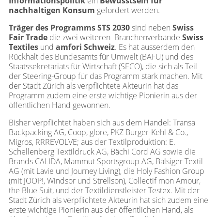
Informationspolitik
ein
Bewusstsein für
nachhaltigen Konsum
gefördert werden.
Träger des Programms STS 2030
sind neben
Swiss
Fair Trade
die zwei weiteren Branchenverbände
Swiss
Textiles
und
amfori Schweiz
.
Es hat ausserdem den
Rückhalt des Bundesamts für Umwelt (BAFU) und des
Staatssekretariats für Wirtschaft (SECO), die sich als Teil
der Steering-Group für das Programm stark machen. Mit
der Stadt Zürich als verpflichtete Akteurin hat das
Programm zudem eine erste wichtige Pionierin aus der
öffentlichen Hand gewonnen.
Bisher verpflichtet haben sich aus dem Handel: Transa
Backpacking AG, Coop, glore, PKZ Burger-Kehl & Co.,
Migros, RRREVOLVE; aus der Textilproduktion: E.
Schellenberg Textildruck AG, Bächi Cord AG sowie die
Brands CALIDA, Mammut Sportsgroup AG, Balsiger Textil
AG (mit Lavie und Journey Living), die Holy Fashion Group
(mit JOOP!, Windsor und Strellson), Collectif mon Amour,
the Blue Suit, und der Textildienstleister Testex. Mit der
Stadt Zürich als verpflichtete Akteurin hat sich zudem eine
erste wichtige Pionierin aus der öffentlichen Hand, als