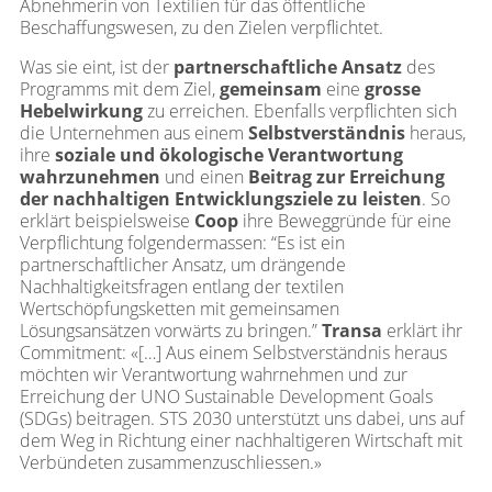
Abnehmerin von Textilien für das öffentliche
Beschaffungswesen, zu den Zielen verpflichtet.
Was sie eint, ist der
partnerschaftliche Ansatz
des
Programms mit dem Ziel,
gemeinsam
eine
grosse
Hebelwirkung
zu erreichen. Ebenfalls verpflichten sich
die Unternehmen aus einem
Selbstverständnis
heraus,
ihre
soziale und ökologische Verantwortung
wahrzunehmen
und einen
Beitrag zur Erreichung
der nachhaltigen Entwicklungsziele zu leisten
. So
erklärt beispielsweise
Coop
ihre Beweggründe für eine
Verpflichtung folgendermassen: “​​Es ist ein
partnerschaftlicher Ansatz, um drängende
Nachhaltigkeitsfragen entlang der textilen
Wertschöpfungsketten mit gemeinsamen
Lösungsansätzen vorwärts zu bringen.”
Transa
erklärt ihr
Commitment: «[…] Aus einem Selbstverständnis heraus
möchten wir Verantwortung wahrnehmen und zur
Erreichung der UNO Sustainable Development Goals
(SDGs) beitragen. STS 2030 unterstützt uns dabei, uns auf
dem Weg in Richtung einer nachhaltigeren Wirtschaft mit
Verbündeten zusammenzuschliessen.»