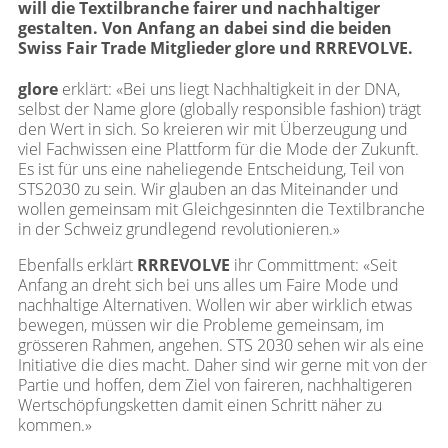
will die
Textilbranche
fairer und
nachhaltiger
gestalten
.
Von Anfang an dabei sind die beiden
Swiss Fair Trade Mitglieder
glore
und
RRREVOLVE
.
glore
erklärt: «Bei uns liegt Nachhaltigkeit in der DNA,
selbst der Name glore (globally responsible fashion) trägt
den Wert in sich. So kreieren wir mit Überzeugung und
viel Fachwissen eine Plattform für die Mode der Zukunft.
Es ist für uns eine naheliegende Entscheidung, Teil von
STS2030 zu sein. Wir glauben an das Miteinander und
wollen gemeinsam mit Gleichgesinnten die Textilbranche
in der Schweiz grundlegend revolutionieren.»
Ebenfalls erklärt
RRREVOLVE
ihr Committment: «Seit
Anfang an dreht sich bei uns alles um Faire Mode und
nachhaltige Alternativen. Wollen wir aber wirklich etwas
bewegen, müssen wir die Probleme gemeinsam, im
grösseren Rahmen, angehen. STS 2030 sehen wir als eine
Initiative die dies macht. Daher sind wir gerne mit von der
Partie und hoffen, dem Ziel von faireren, nachhaltigeren
Wertschöpfungsketten damit einen Schritt näher zu
kommen.»