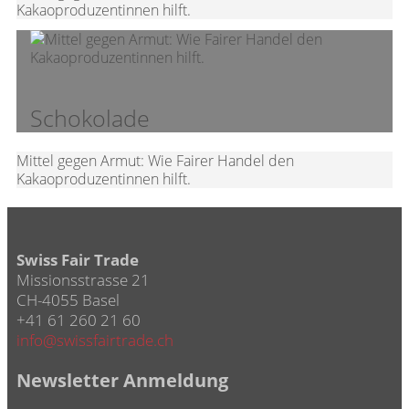
Kakaoproduzentinnen hilft.
Schokolade
Mittel gegen Armut: Wie Fairer Handel den
Kakaoproduzentinnen hilft.
Swiss Fair Trade
Missionsstrasse 21
CH-4055 Basel
+41 61 260 21 60
info@swissfairtrade.ch
Newsletter Anmeldung