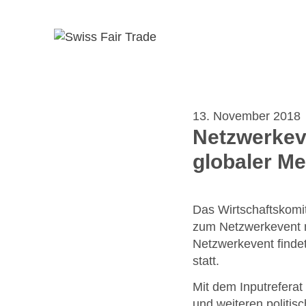
Zum
Inhalt
springen
13. November 2018
Netzwerkeve
globaler M
Das Wirtschaftskomit
zum Netzwerkevent mi
Netzwerkevent find
statt.
Mit dem Inputreferat
und weiteren politis