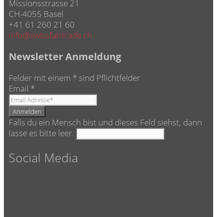
Missionsstrasse 21
CH-4055 Basel
+41 61 260 21 60
info@swissfairtrade.ch
Newsletter Anmeldung
Felder mit einem
*
sind Pflichtfelder
Email
*
Falls du ein Mensch bist und dieses Feld siehst, dann
lasse es bitte leer.
Social Media