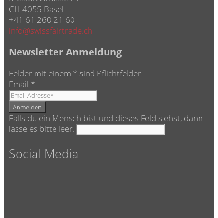
CH-4055 Basel
+41 61 260 21 60
info@swissfairtrade.ch
Newsletter Anmeldung
Felder mit einem
*
sind Pflichtfelder
Email
*
Falls du ein Mensch bist und dieses Feld siehst, dann
lasse es bitte leer.
Social Media