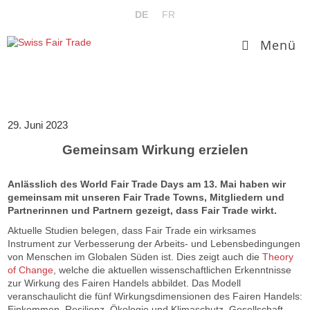
Zum
DE
FR
Inhalt
springen
Menü
29. Juni 2023
Gemeinsam Wirkung erzielen
Anlässlich des World Fair Trade Days am 13. Mai haben wir
gemeinsam mit unseren Fair Trade Towns, Mitgliedern und
Partnerinnen und Partnern gezeigt, dass Fair Trade wirkt.
Aktuelle Studien belegen, dass Fair Trade ein wirksames
Instrument zur Verbesserung der Arbeits- und Lebensbedingungen
von Menschen im Globalen Süden ist. Dies zeigt auch die
Theory
of Change
, welche die aktuellen wissenschaftlichen Erkenntnisse
zur Wirkung des Fairen Handels abbildet. Das Modell
veranschaulicht die fünf Wirkungsdimensionen des Fairen Handels:
Einkommen, Resilienz, Ökologie und Klimaschutz, Gesellschaft,